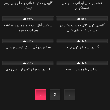
عشق و حال ایرانی ها در لایو
گاییدن دختر افغانی و جلغ زدن روی
انستاگرام
کونش
0
9
66%
70%
گاییدن کون کلان دوست دختر در
سکس آنال.. دختره هم درد میکشه
مسافر خانه های کابل
هم لذت میبره
0
1
81%
85%
گاییدن سوراخ کون چرب
سکس دوگی با یک کوس بهشتی
0
0
75%
66%
سکس با همسر از پشت ..
گاییدن سوراخ کون از پیش روی
1
2
3