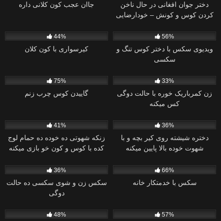
دختر جوان افغانی در حال ناخن
جاان عجب کون کلانی داره
کردن کوس و کونش – خودارضایی
0
0
44%
56%
ویدیوی سکس با دختر کوس تنگ و
کیرسواری با کون کلان
سکسی
0
0
75%
33%
زن کمرباریک خوره با حالت دوگی
گاییدن کوس چرب زنم
کس میکنه
0
0
41%
36%
دختره شیشته روی کیر بچه و با
زنکه شهوتی ده خوده ده حمام لوج
شهوت خوده بالا پایین میکنه
کده با کوس و کون خو بازی میکنه
0
0
36%
66%
سکس با خدمتکار خانه
سکس زن و شوی سکسی ده حالت
دوگی
1
4
48%
57%