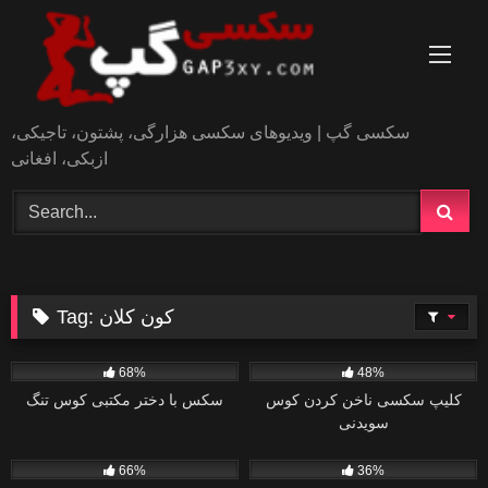
Skip
to
content
سکسی گپ | ویدیوهای سکسی هزارگی، پشتون، تاجیکی،
ازبکی، افغانی
کون کلان
Tag:
0
5
68%
48%
کلیپ سکسی ناخن کردن کوس
سکس با دختر مکتبی کوس تنگ
سویدنی
0
0
66%
36%