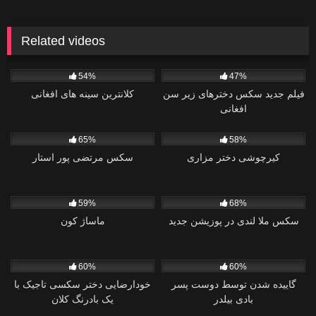
Related videos
2
201
54%
47%
فیلم جدید سکس دخترهای زیر سن
کلانترین سینه های افغانی
افغانی
2
0
65%
58%
کیرچوشی دختر مزاری
سکس مرتضی پور استار
0
139
59%
68%
سکس ملا لندی در پوزیشن جدید
ماساژ کون
0
1
60%
60%
گاییده شدن توسط دوست پسر
خودارضایی دختر سکسی تاجیک با
بادی بیلدر
یک بادرنگ کلان