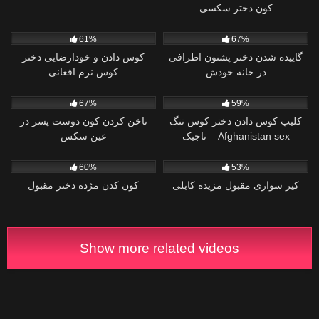
کون دختر سکسی
0
28
61%
67%
گاییده شدن دختر پشتون اطرافی
کوس دادن و خودارضایی دختر
در خانه خودش
کوس نرم افغانی
6
0
67%
59%
کلیپ کوس دادن دختر کوس تنگ
ناخن کردن کون دوست پسر در
تاجیک – Afghanistan sex
عین سکس
0
3
60%
53%
کیر سواری مقبول مزیده کابلی
کون کدن مژده دختر مقبول
Show more related videos