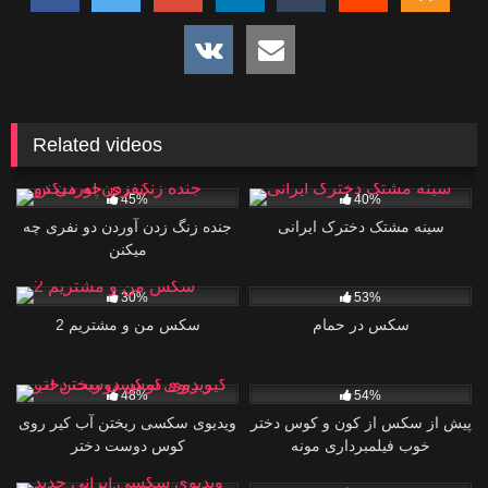
Related videos
0
0
45%
40%
سینه مشتک دخترک ایرانی
جنده زنگ زدن آوردن دو نفری چه
میکنن
0
0
30%
53%
سکس در حمام
سکس من و مشتریم 2
0
0
48%
54%
پیش از سکس از کون و کوس دختر
ویدیوی سکسی ریختن آب کیر روی
خوب فیلمبرداری مونه
کوس دوست دختر
0
0