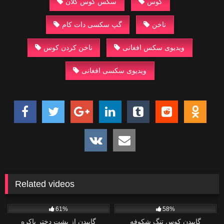
کوس
سکس کوس کلان
ناخن
گپ سکسی دات کام
ویدیوی سکس افغانی
ناخن کردن کوس
ویدیوی سکسی افغانی
Related videos
3
2
61%
58%
گاییدن کوس تنگ شکوفه
گاییدن از پشت دختر باکره